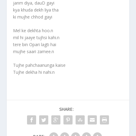
janm diya, dauD gayi
kya khuda dekh liya tha
ki mujhe chhod gayi
Mel ke dekhta hoo.n
mil hi jaaye tujhsi kahi.n
tere bin Opari lagti hai
mujhe saari zamee.n
Tujhe pahchaanunga kaise
Tujhe dekha hi nahi.n
SHARE: