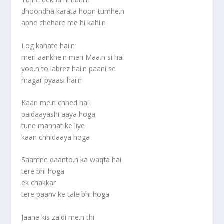
dhoondha karata hoon tumhe.n
apne chehare me hi kahi.n
Log kahate hai.n
meri aankhe.n meri Maa.n si hai
yoo.n to labrez hai.n paani se
magar pyaasi hai.n
Kaan me.n chhed hai
paidaayashi aaya hoga
tune mannat ke liye
kaan chhidaaya hoga
Saamne daanto.n ka waqfa hai
tere bhi hoga
ek chakkar
tere paanv ke tale bhi hoga
Jaane kis zaldi me.n thi